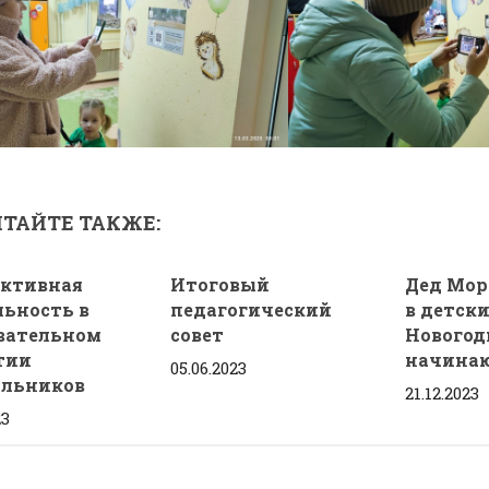
ТАЙТЕ ТАКЖЕ:
ктивная
Итоговый
Дед Мор
льность в
педагогический
в детски
вательном
совет
Новогод
тии
начинаю
05.06.2023
льников
21.12.2023
23