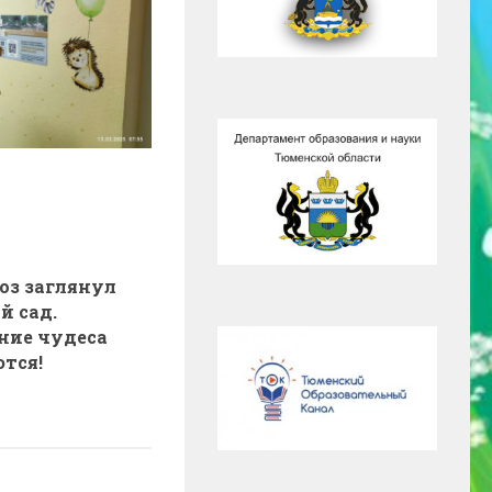
оз заглянул
й сад.
ние чудеса
тся!