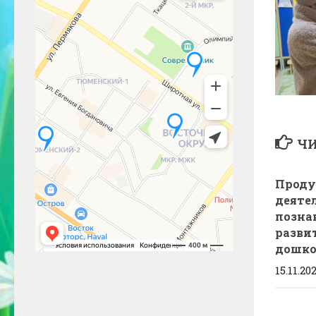
ЧИ
Проду
деяте
позна
разви
дошко
15.11.20