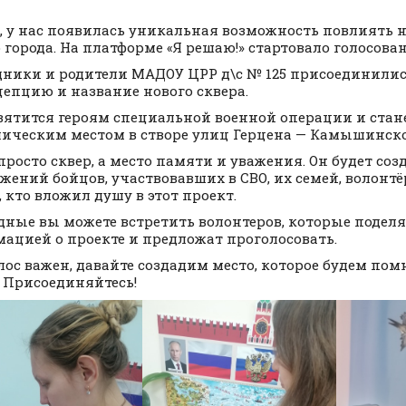
, у нас появилась уникальная возможность повлиять 
 города. На платформе «Я решаю!» стартовало голосова
ники и родители МАДОУ ЦРР д\с № 125 присоединилис
цепцию и название нового сквера.
вятится героям специальной военной операции и стан
ическим местом в створе улиц Герцена — Камышинско
 просто сквер, а место памяти и уважения. Он будет соз
жений бойцов, участвовавших в СВО, их семей, волонт
, кто вложил душу в этот проект.
дные вы можете встретить волонтеров, которые поделя
ацией о проекте и предложат проголосовать.
лос важен, давайте создадим место, которое будем пом
! Присоединяйтесь!