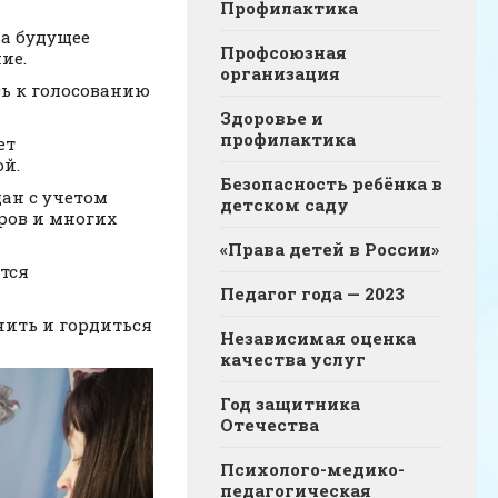
Профилактика
на будущее
Профсоюзная
ние.
организация
ь к голосованию
Здоровье и
профилактика
ет
й.
Безопасность ребёнка в
дан с учетом
детском саду
ёров и многих
«Права детей в России»
тся
Педагог года — 2023
нить и гордиться
Независимая оценка
качества услуг
Год защитника
Отечества
Психолого-медико-
педагогическая