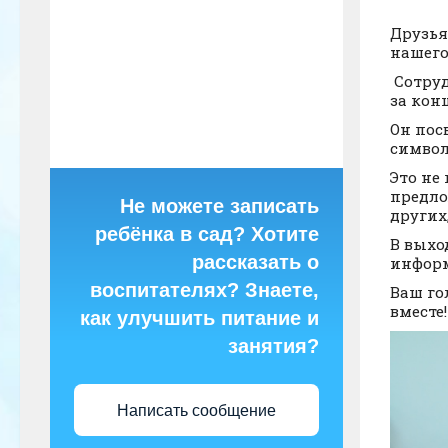
Друзья
нашего
Сотруд
за кон
Он пос
символ
Это не
предло
Не можете записать
других
ребёнка в сад? Хотите
В выхо
рассказать о
информ
воспитателях? Знаете,
Ваш го
вместе
как улучшить питание и
занятия?
Написать сообщение