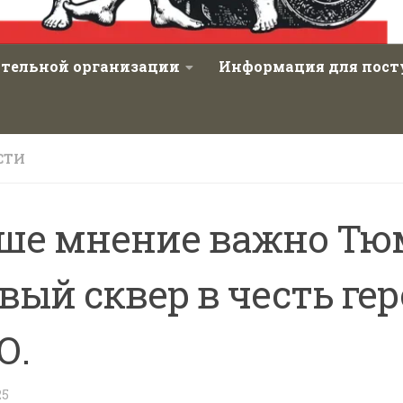
ательной организации
Информация для пос
СТИ
ше мнение важно Тю
вый сквер в честь ге
О.
25