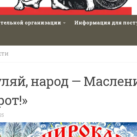
ательной организации
Информация для пос
СТИ
уляй, народ — Маслен
рот!»
25