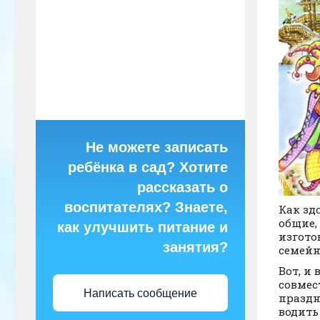
Не можете записать
ребёнка в сад? Хотите
рассказать о
воспитателях? Знаете,
Как зд
общие,
как улучшить питание и
изгото
занятия?
семейн
Вот, и
совмес
Написать сообщение
празд
водить