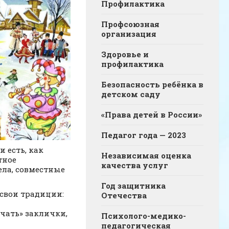
Профилактика
Профсоюзная
организация
Здоровье и
профилактика
Безопасность ребёнка в
детском саду
«Права детей в России»
Педагог года — 2023
 есть, как
Независимая оценка
тное
качества услуг
ела, совместные
Год защитника
 свои традиции:
Отечества
ичать» заклички,
Психолого-медико-
педагогическая