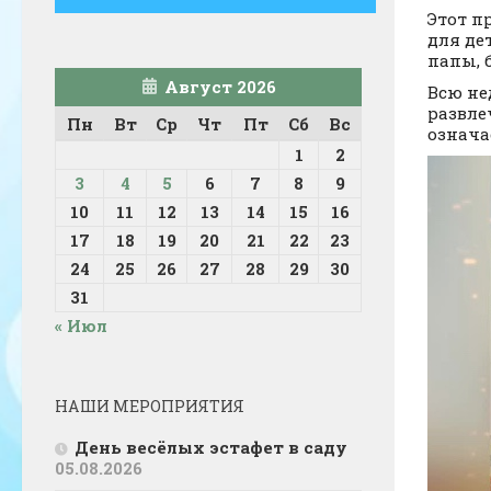
Этот п
для де
папы, 
Август 2026
Всю не
развле
Пн
Вт
Ср
Чт
Пт
Сб
Вс
означа
1
2
3
4
5
6
7
8
9
10
11
12
13
14
15
16
17
18
19
20
21
22
23
24
25
26
27
28
29
30
31
« Июл
НАШИ МЕРОПРИЯТИЯ
День весёлых эстафет в саду
05.08.2026