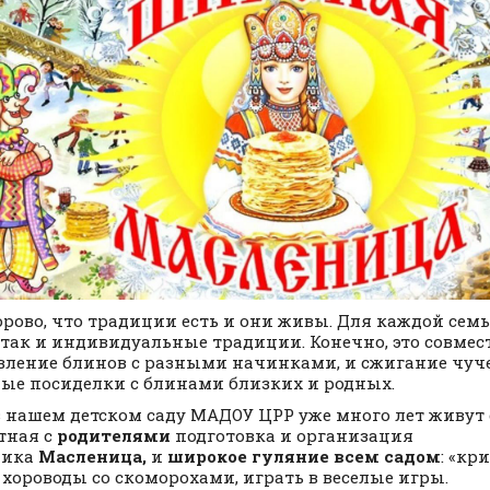
орово, что традиции есть и они живы. Для каждой семьи
 так и индивидуальные традиции. Конечно, это совмес
вление блинов с разными начинками, и сжигание чуч
ые посиделки с блинами близких и родных.
 в нашем детском саду МАДОУ ЦРР уже много лет живут
тная с
родителями
подготовка и организация
ника
Масленица,
и
широкое гуляние всем садом
: «кр
 хороводы со скоморохами, играть в веселые игры.