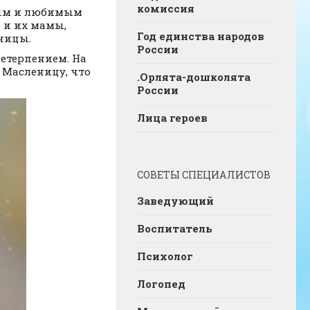
комиссия
ным и любимым
и и их мамы,
Год единства народов
ницы.
России
нетерпением. На
 Масленицу, что
.Орлята-дошколята
России
Лица героев
СОВЕТЫ СПЕЦИАЛИСТОВ
Заведующий
Воспитатель
Психолог
Логопед