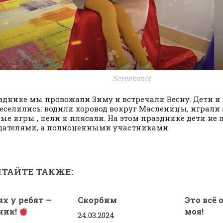
Screenshot
зднике мы провожали Зиму и встречали Весну. Дети и 
еселились: водили хоровод вокруг Масленицы, играли 
ые игры , пели и плясали. На этом празднике дети не
ателями, а полноценными участниками.
ТАЙТЕ ТАКЖЕ:
ях у ребят —
Скорбим
Это всё 
чик!
моя!
24.03.2024