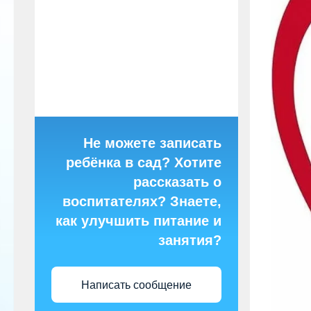
Не можете записать
ребёнка в сад? Хотите
рассказать о
воспитателях? Знаете,
как улучшить питание и
занятия?
Написать сообщение