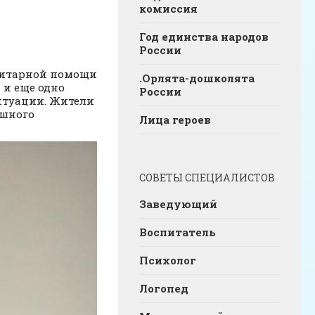
комиссия
Год единства народов
России
анитарной помощи
.Орлята-дошколята
 и еще одно
России
ситуации. Жители
ушного
Лица героев
СОВЕТЫ СПЕЦИАЛИСТОВ
Заведующий
Воспитатель
Психолог
Логопед