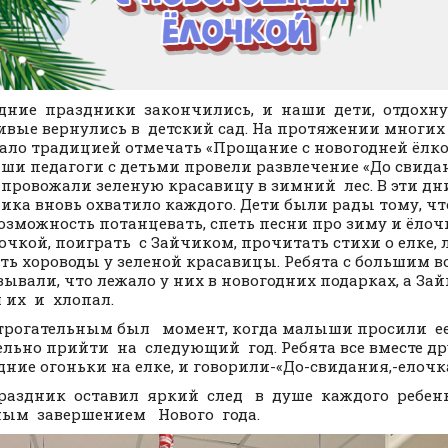
дние праздники закончились, и наши дети, отдохн
ивые вернулись в детский сад. На протяжении многих 
тало традицией отмечать «Прощание с новогодней ёлкой
аши педагоги с детьми провели развлечение «До свидан
 провожали зеленую красавицу в зимний лес. В эти дн
ика вновь охватило каждого. Дети были рады тому, что
озможность потанцевать, спеть песни про зиму и ёлочк
очкой, поиграть с Зайчиком, прочитать стихи о елке, 
ть хороводы у зеленой красавицы. Ребята с большим в
зывали, что лежало у них в новогодних подарках, а За
 их и хлопал.
трогательным был момент, когда малыши просили е
ельно прийти на следующий год. Ребята все вместе д
дние огоньки на елке, и говорили-«До-свидания,-елочка
праздник оставил яркий след в душе каждого ребе
гичным завершением Новог