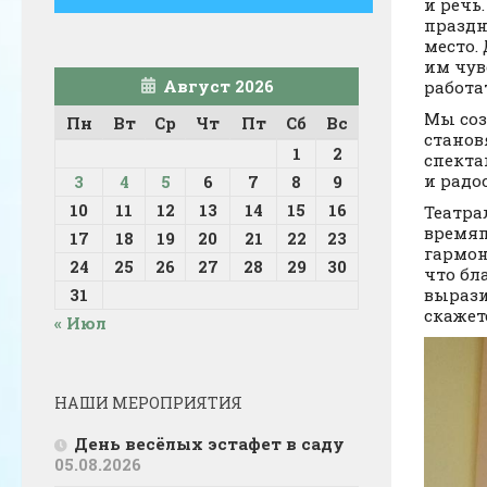
и речь
праздн
место.
им чув
Август 2026
работа
Мы соз
Пн
Вт
Ср
Чт
Пт
Сб
Вс
станов
1
2
спекта
и радо
3
4
5
6
7
8
9
10
11
12
13
14
15
16
Театра
времяп
17
18
19
20
21
22
23
гармон
24
25
26
27
28
29
30
что бл
31
вырази
скажет
« Июл
НАШИ МЕРОПРИЯТИЯ
День весёлых эстафет в саду
05.08.2026