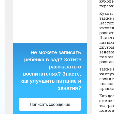
куколь
персо
Куклы 
также 
Настол
инсцен
развит
Пальчи
навыки
другом
Тенево
Не можете записать
помощь
ребёнка в сад? Хотите
развив
рассказать о
Также 
воспитателях? Знаете,
наилуч
воспит
как улучшить питание и
позвол
занятия?
правил
Каждое
оживит
Написать сообщение
театра
помога