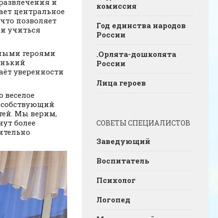
 развлечения и
комиссия
ает центральное
 что позволяет
Год единства народов
 и учиться
России
вными героями
.Орлята-дошколята
енький
России
аёт уверенности
Лица героев
о веселое
пособствующий
ей. Мы верим,
нут более
СОВЕТЫ СПЕЦИАЛИСТОВ
ительно
Заведующий
Воспитатель
Психолог
Логопед