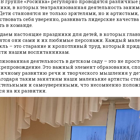
. В группе «Росинка» регулярно проводятся различные
ики, в которых театрализованная деятельность заним
 Дети становятся не только зрителями, но и артистами,
ствовать себя уверенно, развивать лидерские качества
ть в команде.
даем настоящие праздники для детей, в которых гла
ятся они сами и их любимые персонажи. Каждый мал
кль – это старание и кропотливый труд, который прид
сти нашим воспитанникам.
лизованная деятельность в детском саду – это не прост
репровождение. Это важный элемент образования, с
ичному развитию речи и творческого мышления у дет
агодаря таким занятиям наши маленькие артисты ста
тельными и самоуверенными, что несомненно полож
ся на их развитии.