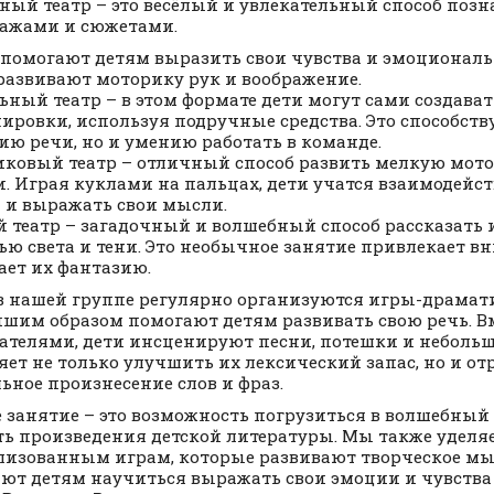
ный театр – это весёлый и увлекательный способ позн
нажами и сюжетами.
помогают детям выразить свои чувства и эмоциональ
развивают моторику рук и воображение.
ьный театр – в этом формате дети могут сами создав
ировки, используя подручные средства. Это способству
ию речи, но и умению работать в команде.
ковый театр – отличный способ развить мелкую мото
. Играя куклами на пальцах, дети учатся взаимодейст
 и выражать свои мысли.
й театр – загадочный и волшебный способ рассказать 
ю света и тени. Это необычное занятие привлекает в
ает их фантазию.
в нашей группе регулярно организуются игры-драмат
шим образом помогают детям развивать свою речь. Вм
ателями, дети инсценируют песни, потешки и небольш
яет не только улучшить их лексический запас, но и от
ьное произнесение слов и фраз.
 занятие – это возможность погрузиться в волшебный 
ь произведения детской литературы. Мы также удел
лизованным играм, которые развивают творческое м
ют детям научиться выражать свои эмоции и чувства