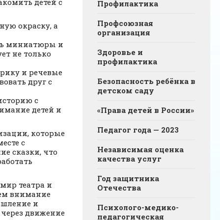
акомить детей с
Профилактика
Профсоюзная
ную окраску, а
организация
ать миниатюры и
Здоровье и
ет не только
профилактика
рику и речевые
Безопасность ребёнка в
вовать друг с
детском саду
историю с
нимание детей и
«Права детей в России»
Педагог года — 2023
изации, которые
есте с
Независимая оценка
ие сказки, что
качества услуг
работать
Год защитника
мир театра и
Отечества
яем внимание
ышление и
Психолого-медико-
 через движение
педагогическая