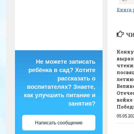
Книга 
ЧИ
Конку
выраз
Не можете записать
чтени
ребёнка в сад? Хотите
посвя
рассказать о
летию
Велик
воспитателях? Знаете,
Отече
как улучшить питание и
войне
занятия?
Побед
05.05.20
Написать сообщение