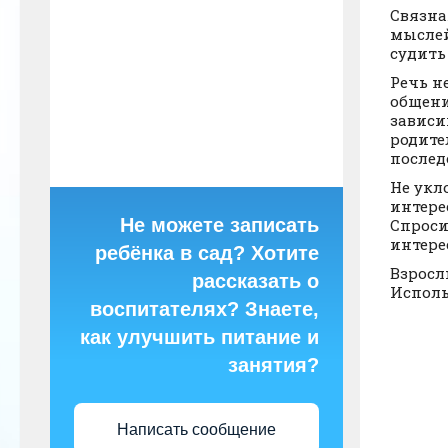
Связна
мыслей
судить
Речь н
общени
зависи
родите
послед
Не укл
интере
Не можете записать
Спроси
интере
ребёнка в сад? Хотите
Взросл
рассказать о
Исполь
воспитателях? Знаете,
как улучшить питание и
занятия?
Написать сообщение