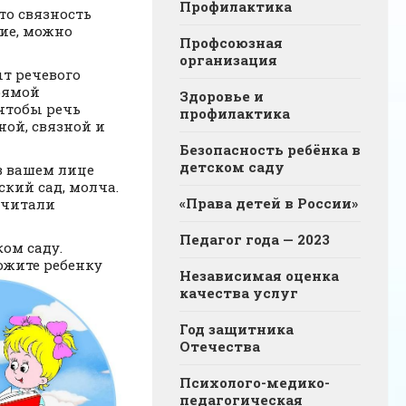
Профилактика
то связность
ние, можно
Профсоюзная
организация
ыт речевого
рямой
Здоровье и
чтобы речь
профилактика
ной, связной и
Безопасность ребёнка в
детском саду
в вашем лице
ский сад, молча.
«Права детей в России»
у читали
Педагог года — 2023
ком саду.
ожите ребенку
Независимая оценка
качества услуг
Год защитника
Отечества
Психолого-медико-
педагогическая