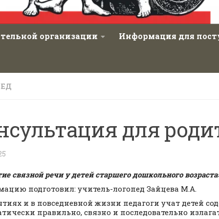
ательной организации
Информация для пос
ПЕД
нсультация для роди
25
тие связной речи у детей старшего дошкольного возраста
ацию подготовил: учитель-логопед Зайцева М.А.
ятиях и в повседневной жизни педагоги учат детей со
тически правильно, связно и последовательно излага