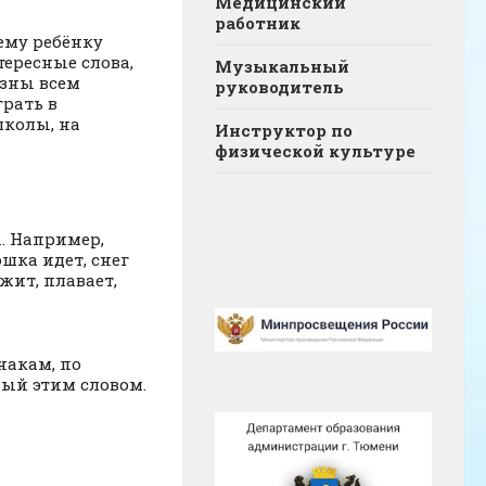
Медицинский
работник
му ребёнку
тересные слова,
Музыкальный
езны всем
руководитель
грать в
школы, на
Инструктор по
физической культуре
. Например,
ошка идет, снег
ежит, плавает,
акам, по
мый этим словом.