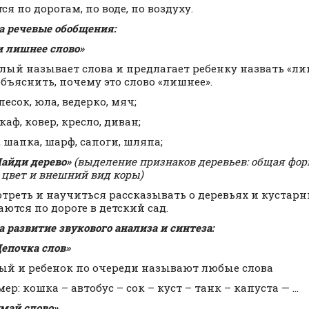
я по дорогам, по воде, по воздуху.
а речевые обобщения:
и лишнее слово»
ый называет слова и предлагает ребенку назвать «лиш
объяснить, почему это слово «лишнее».
песок, юла, ведерко, мяч;
каф, ковер, кресло, диван;
, шапка, шарф, сапоги, шляпа;
Найди дерево»
(выделение признаков деревьев: общая фор
, цвет и внешний вид коры)
треть и научиться рассказывать о деревьях и кустарн
аются по дороге в детский сад.
 развитие звукового анализа и синтеза:
Цепочка слов»
ый и ребенок по очереди называют любые слова
ер: кошка – автобус – сок – куст – танк – капуста — …
май слово»