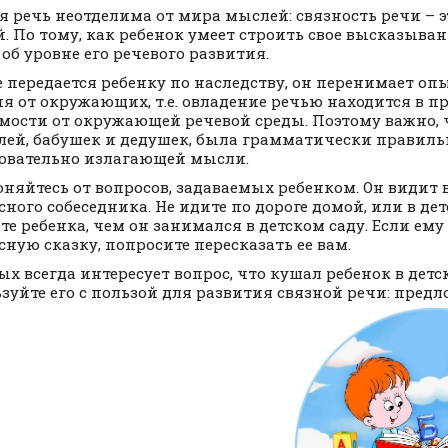
я речь неотделима от мира мыслей: связность речи – э
. По тому, как ребенок умеет строить свое высказыва
 об уровне его речевого развития.
е передается ребенку по наследству, он перенимает оп
я от окружающих, т.е. овладение речью находится в п
мости от окружающей речевой среды. Поэтому важно, 
лей, бабушек и дедушек, была грамматически правиль
овательно излагающей мысли.
оняйтесь от вопросов, задаваемых ребенком. Он видит 
сного собеседника. Не идите по дороге домой, или в дет
те ребенка, чем он занимался в детском саду. Если ем
сную сказку, попросите пересказать ее вам.
ых всегда интересует вопрос, что кушал ребенок в детс
зуйте его с пользой для развития связной речи: предл