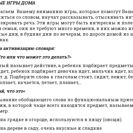
ЫЕ ИГРЫ ДОМА
гаем Вашему вниманию игры, которые помогут Ваше
иться со словом, научат рассказывать, отыскивать ин
зировать речь. Эти игры могут быть интересны и пол
 семьи, они не требуют много времени, в них можно и
ые дни, в будние дни по вечерам, по дороге домой из 
ках.
а активизацию словаря:
Кто или что может это делать?»
ый называет действие, а ребенок подбирает предметы
идет, ребенок подбирает девочка идет, мальчик идет, к
т. д. Подберите слова к глаголам стоит, сидит, лежит, б
олзает, качается, летает, плавает,…
й, что это»
вание обобщающего слова по функциональным призн
ии, в которой чаще всего находится предмет, называе
ер:
 на грядке в огороде, используются в пищу (овощи).
на дереве в саду, очень вкусные и сладкие.