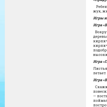
Ребено
жук, жи
Игры н
Игра «
Вокруг
деревья
кирпич
кирпич
подобр
высоки
Игра «
Листья
летает 
Игра «
Скажи,
повеси
— пост
поймал
постро