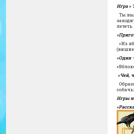
Игра « 
Ты вых
заходи
лететь
«Приго
«Из яб
(вишнев
«Один 
«Яблоко
«Чей, ч
Образо
собачь
Игры н
«Расск