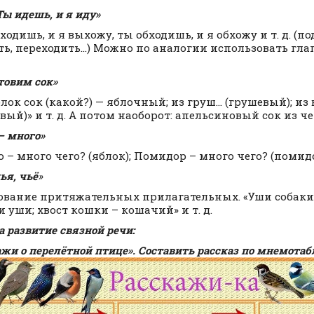
Ты идешь, и я иду»
одишь, и я выхожу, ты обходишь, и я обхожу и т. д. (по
ть, переходить…) Можно по аналогии использовать глаг
.
товим сок»
лок сок (какой?) — яблочный; из груш… (грушевый); из
ый)» и т. д. А потом наоборот: апельсиновый сок из чего
— много»
 – много чего? (яблок); Помидор – много чего? (помидор
ья, чьё
»
вание притяжательных прилагательных. «Уши собаки 
и уши; хвост кошки – кошачий» и т. д.
а развитие связной речи:
ажи о перелётной птице». Составить рассказ по мнемота