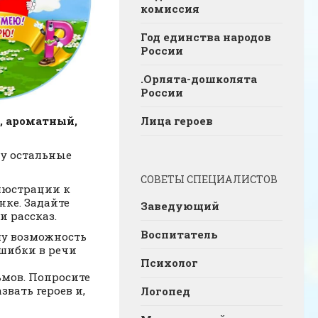
комиссия
Год единства народов
России
.Орлята-дошколята
России
й, ароматный,
Лица героев
му остальные
СОВЕТЫ СПЕЦИАЛИСТОВ
люстрации к
нке. Задайте
Заведующий
и рассказ.
Воспитатель
му возможность
ошибки в речи
Психолог
мов. Попросите
вать героев и,
Логопед