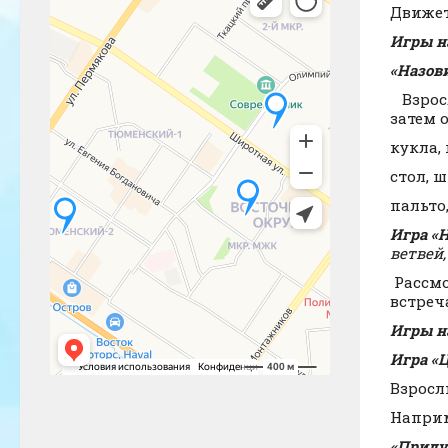
Движетс
Игры н
«Назов
Взросл
затем 
кукла, 
стол, ш
пальто
Игра «
ветвей
Рассмо
встреч
Игры на
Игра «
Взросл
Наприм
«Приду