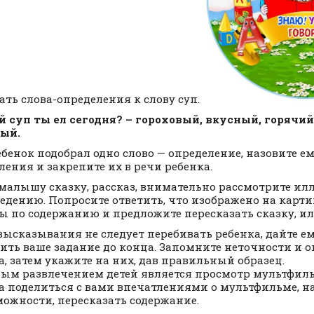
ать слова-определения к слову суп.
й суп ты ел сегодня? – гороховый, вкусный, горячи
ый.
ебенок подобрал одно слово — определение, назовите е
ления и закрепите их в речи ребенка.
малышу сказку, рассказ, внимательно рассмотрите ил
едению. Попросите ответить, что изображено на карти
ы по содержанию и предложите пересказать сказку, ил
 высказывания не следует перебивать ребенка, дайте е
ить ваше задание до конца. Запомните неточности и 
а, затем укажите на них, дав правильный образец.
м развлечением детей является просмотр мультфиль
а поделиться с вами впечатлениями о мультфильме, наз
можности, пересказать содержание.