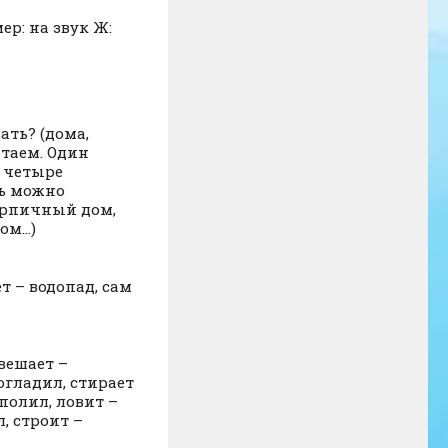
р: на звук Ж:
ть? (дома,
итаем. Один
 четыре
нь можно
ирпичный дом,
ом…)
т – водопад, сам
вешает –
погладил, стирает
полил, ловит –
, строит –