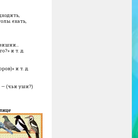
дходить,
олы ехать,
 вишни…
?» и т. д.
ов)» и т. д.
— (чьи уши?)
блице