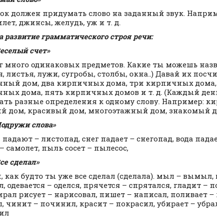
к должен придумать слово на заданный звук. Наприме
лет, джинсы, желудь, уж и т. д.
а развитие грамматического строя речи:
Веселый счет»
 много одинаковых предметов. Какие ты можешь назва
, листья, лужи, сугробы, столбы, окна..) Давай их посч
ный дом, два кирпичных дома, три кирпичных дома,
ных дома, пять кирпичных домов и т. д. (Каждый де
ать разные определения к одному слову. Например: к
й дом, красивый дом, многоэтажный дом, знакомый д
Подружи слова»
 падают – листопад, снег падает – снегопад, вода падае
– самолет, пыль сосет – пылесос,
Все сделал»
 как будто ты уже все сделал (сделала). мыл – вымыл, 
л, одевается – оделся, прячется – спрятался, гладит – 
ирал рисует – нарисовал, пишет – написал, поливает – 
, чинит – починил, красит – покрасил, убирает – убрал
ил