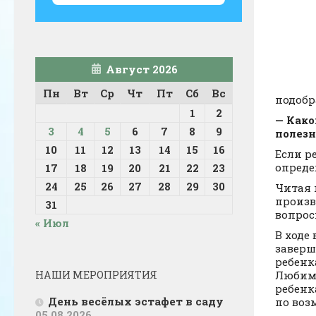
Август 2026
Пн
Вт
Ср
Чт
Пт
Сб
Вс
подобр
1
2
— Како
3
4
5
6
7
8
9
полезн
10
11
12
13
14
15
16
Если р
опреде
17
18
19
20
21
22
23
24
25
26
27
28
29
30
Читая 
произв
31
вопрос
« Июл
В ходе
заверш
ребенк
Любимы
НАШИ МЕРОПРИЯТИЯ
ребенк
День весёлых эстафет в саду
по воз
05.08.2026