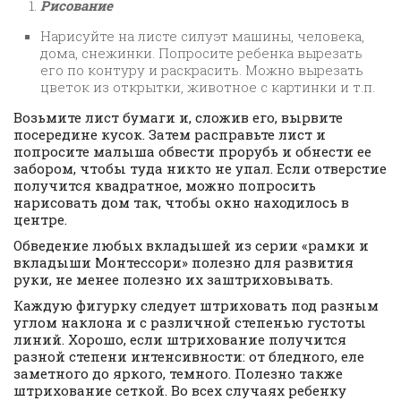
Рисование
Нарисуйте на листе силуэт машины, человека,
дома, снежинки. Попросите ребенка вырезать
его по контуру и раскрасить. Можно вырезать
цветок из открытки, животное с картинки и т.п.
Возьмите лист бумаги и, сложив его, вырвите
посередине кусок. Затем расправьте лист и
попросите малыша обвести прорубь и обнести ее
забором, чтобы туда никто не упал. Если отверстие
получится квадратное, можно попросить
нарисовать дом так, чтобы окно находилось в
центре.
Обведение любых вкладышей из серии «рамки и
вкладыши Монтессори» полезно для развития
руки, не менее полезно их заштриховывать.
Каждую фигурку следует штриховать под разным
углом наклона и с различной степенью густоты
линий. Хорошо, если штрихование получится
разной степени интенсивности: от бледного, еле
заметного до яркого, темного. Полезно также
штрихование сеткой. Во всех случаях ребенку