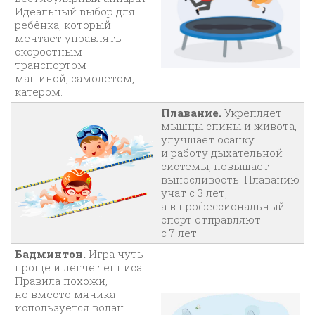
Идеальный выбор для
ребёнка, который
мечтает управлять
скоростным
транспортом —
машиной, самолётом,
катером.
Плавание.
Укрепляет
мышцы спины и живота,
улучшает осанку
и работу дыхательной
системы, повышает
выносливость. Плаванию
учат с 3 лет,
а в профессиональный
спорт отправляют
с 7 лет.
Бадминтон.
Игра чуть
проще и легче тенниса.
Правила похожи,
но вместо мячика
используется волан.