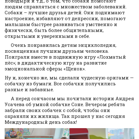
поводыри и т.д., о том, что собаки помогают
людям справляться с множеством заболеваний.
Собаки – лучшие друзья детей. Они поднимают
настроение, избавляют от депрессии, помогают
малышам быстрее развиваться умственно и
физически, быть более общительными,
открытыми и уверенными в себе.
Очень понравилась детям энциклопедия,
посвященная лучшим друзьям человека.
Поиграли вместе в подвижную игру «Лохматый
пёс»; в дидактическую игру на развитие
эмоциональной сферы «Щенок».
Ну и, конечно же, мы сделали чудесную оригами —
собачку из бумаги. Все собачки получились
разные и забавные.
А перед сончасом мы почитали истории Андрея
Усачева об умной собачке Соне. Вечером ребята
забрали своих собачек с собой, чтобы они
охраняли их жилища. Так прошел у нас сегодня
Международный день собак!