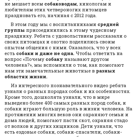
не мешает всем
собаководам
, кинологам и
любителям этих четвероногих питомцев
праздновать его, начиная с 2012 года.
В этом году мы с воспитанниками
средней
группы
присоединились к этому чудесному
празднику. Ребята с удовольствием рассказали о
своих питомцах и охотно поделились своим
опытом общения с ними. Оказалось, что у всех
есть
собаки и даже не одна
.
Чтобы ответить на
вопрос «Почему
собаку
называют другом
человека?», мы вспомнили о том, как помогают
нам эти замечательные животные в
разных
областях жизни.
Из интересного познавательного видео ребята
узнали о разных породах собак и их особенностях.
Кроме того, дошколята узнали, что в мире
выведено более 400 самых разных пород собак, и
собаки играют большую роль в жизни человека. На
протяжении многих веков они охраняют семьи и
дома людей, помогают пасти скот, охраняя стадо
от волков и других хищников. Дети узнали, что
есть ездовые собаки, собаки-спасатели, собаки-