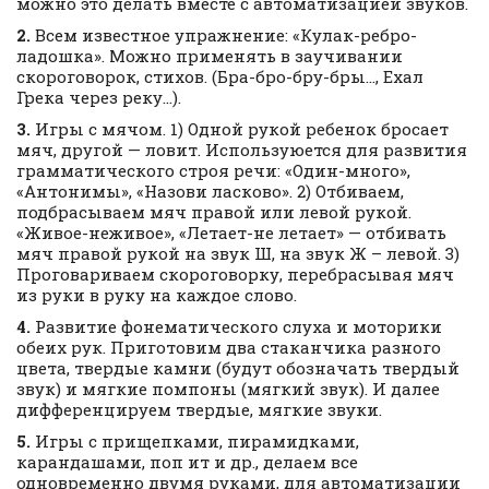
можно это делать вместе с автоматизацией звуков.
2.
Всем известное упражнение: «Кулак-ребро-
ладошка». Можно применять в заучивании
скороговорок, стихов. (Бра-бро-бру-бры…, Ехал
Грека через реку…).
3.
Игры с мячом. 1) Одной рукой ребенок бросает
мяч, другой — ловит. Используюется для развития
грамматического строя речи: «Один-много»,
«Антонимы», «Назови ласково». 2) Отбиваем,
подбрасываем мяч правой или левой рукой.
«Живое-неживое», «Летает-не летает» — отбивать
мяч правой рукой на звук Ш, на звук Ж – левой. 3)
Проговариваем скороговорку, перебрасывая мяч
из руки в руку на каждое слово.
4.
Развитие фонематического слуха и моторики
обеих рук. Приготовим два стаканчика разного
цвета, твердые камни (будут обозначать твердый
звук) и мягкие помпоны (мягкий звук). И далее
дифференцируем твердые, мягкие звуки.
5.
Игры с прищепками, пирамидками,
карандашами, поп ит и др., делаем все
одновременно двумя руками, для автоматизации