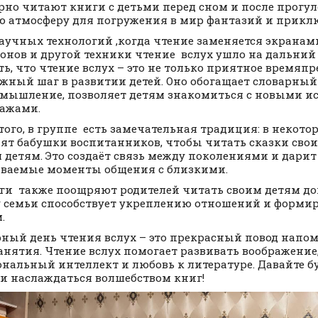
рно читают книги с детьми перед сном и после прогул
 атмосферу для погружения в мир фантазий и прикл
научных технологий ,когда чтение заменяется экранами
онов и другой техники чтение вслух ушло на дальний
ь, что чтение вслух – это не только приятное времяп
ажный шаг в развитии детей. Оно обогащает словарный 
 мышление, позволяет детям знакомиться с новыми и
ажами.
того, в группе есть замечательная традиция: в некото
ят бабушки воспитанников, чтобы читать сказки сво
 детям. Это создаёт связь между поколениями и дарит
ваемые моменты общения с близкими.
ги также поощряют родителей читать своим детям дом
у семьи способствует укреплению отношений и форми
.
ный день чтения вслух – это прекрасный повод напо
занятия. Чтение вслух помогает развивать воображение
нальный интеллект и любовь к литературе. Давайте б
 и наслаждаться волшебством книг!