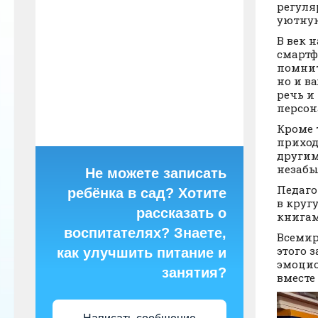
регуля
уютную
В век 
смартф
помнит
но и в
речь и
персон
Кроме 
приход
другим
незабы
Не можете записать
Педаго
ребёнка в сад? Хотите
в круг
рассказать о
книгам
воспитателях? Знаете,
Всемир
этого 
как улучшить питание и
эмоцио
занятия?
вместе