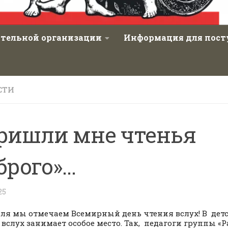
ательной организации
Информация для пос
СТИ
ришли мне чтенья
брого»…
25
аля мы отмечаем Всемирный день чтения вслух! В дет
 вслух занимает особое место. Так, педагоги группы «