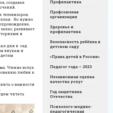
Профилактика
ок, создавая
ючений.
Профсоюзная
 телевизоров,
организация
 план. Но нужно
репровождение,
Здоровье и
запас, развивает
профилактика
сториями и
Безопасность ребёнка в
рые дни в сад
детском саду
им внукам и
 детям
«Права детей в России»
Педагог года — 2023
а. Чтение вслух
рованию любви к
Независимая оценка
качества услуг
мнить о важности
,
Год защитника
удем читать
Отечества
Психолого-медико-
педагогическая