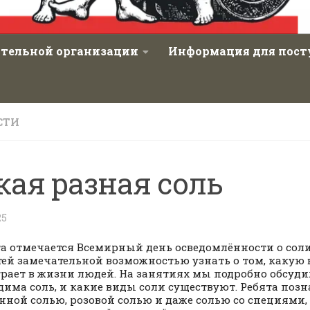
ательной организации
Информация для пос
СТИ
кая разная соль
25
та отмечается Всемирный день осведомлённости о соли
тей замечательной возможностью узнать о том, какую
грает в жизни людей. На занятиях мы подробно обсуди
дима соль, и какие виды соли существуют. Ребята поз
нной солью, розовой солью и даже солью со специями,