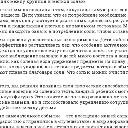
иях между крупной и мелкой солью.
ятиях мы поговорили о том, какую значимую роль соль
 веществ. Дети узнали, что ее потребление необходимо
зма, ведь она участвует в различных процессах, регул
ти и поддерживая клетки в нормальном состоянии. М
жно находить баланс в потреблении соли, чтобы остав
мы провели увлекательные эксперименты. Дети наблюд
эффективно растапливать лед, что особенно актуально
, когда на улице еще могут встречаться снежные участ
ное наблюдение вызвало у детей много восторга и воп
или, как солёная вода удерживает предметы на плаву.
ны, когда увидели, как легкие предметы, которые обы
ют плавать благодаря соли! Что солью можно очисти
.
того, мы решили проявить свои творческие способност
сные поделки из соленого теста, каждый ребенок смог 
ьную фигурку. Это занятие не только развивало мелк
ские навыки, но и способствовало укреплению сотруд
действия между детьми.
но замечательное событие — это посещение нашей сол
 радостью отправились в «путешествие» в мир здоровья
оляная пещера в нашем детском саду служит для оздор