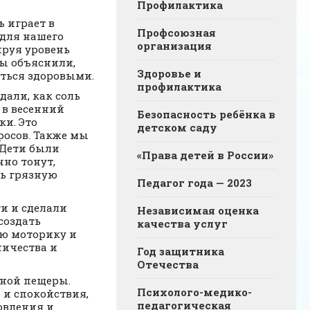
Профилактика
 играет в
Профсоюзная
 для нашего
организация
ируя уровень
ы объяснили,
Здоровье и
аться здоровыми.
профилактика
али, как соль
 в весенний
Безопасность ребёнка в
ки. Это
детском саду
росов. Также мы
 Дети были
«Права детей в России»
чно тонут,
ть грязную
Педагог года — 2023
и и сделали
Независимая оценка
создать
качества услуг
ую моторику и
ничества и
Год защитника
Отечества
яной пещеры.
Психолого-медико-
 и спокойствия,
педагогическая
овления и