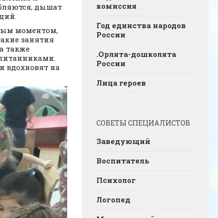
комиссия
абляются, дышат
ций.
Год единства народов
ьным моментом,
России
такие занятия
а также
.Орлята-дошколята
питанниками.
России
и вдохновят на
Лица героев
СОВЕТЫ СПЕЦИАЛИСТОВ
Заведующий
Воспитатель
Психолог
Логопед