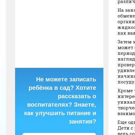
различ
На зан
обмене
органи
жидкос
как ва
Затем 
может 
период
нагляд
провер
удивле
начина
Не можете записать
посуду
ребёнка в сад? Хотите
Кроме 
рассказать о
интере
уникал
воспитателях? Знаете,
творче
как улучшить питание и
взаимо
занятия?
Еще од
Дети с
ведь с