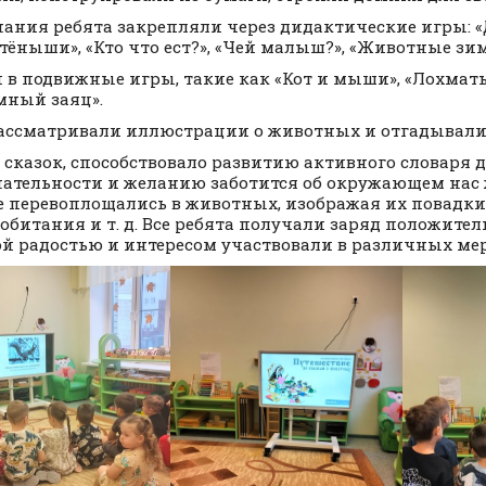
нания ребята закрепляли через дидактические игры:
етёныши», «Кто что ест?», «Чей малыш?», «Животные зим
 в подвижные игры, такие как «Кот и мыши», «Лохматы
мный заяц».
ассматривали иллюстрации о животных и отгадывали 
 сказок, способствовало развитию активного словаря д
ательности и желанию заботится об окружающем нас
е перевоплощались в животных, изображая их повадки
обитания и т. д. Все ребята получали заряд положите
й радостью и интересом участвовали в различных ме