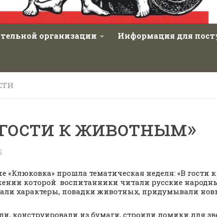
ательной организации
Информация для пос
СТИ
 гости к животным»
5
пе «Клюковка» прошла тематическая неделя: «В гости 
ении которой воспитанники читали русские народны
али характеры, повадки животных, придумывали нов
ли, конструировали из бумаги, строили домики для зв