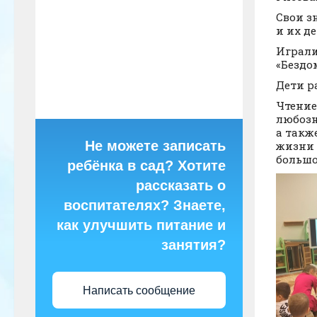
Свои з
и их д
Играли
«Бездо
Дети р
Чтение
любозн
а такж
Не можете записать
жизни 
большо
ребёнка в сад? Хотите
рассказать о
воспитателях? Знаете,
как улучшить питание и
занятия?
Написать сообщение