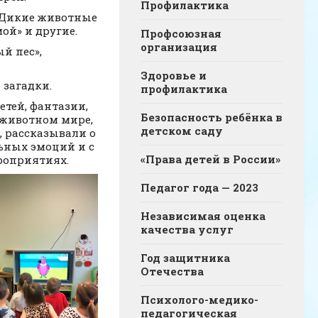
Профилактика
 «Дикие животные
ой» и другие.
Профсоюзная
организация
й пес»,
Здоровье и
загадки.
профилактика
етей, фантазии,
Безопасность ребёнка в
 животном мире,
детском саду
, рассказывали о
льных эмоций и с
«Права детей в России»
роприятиях.
Педагог года — 2023
Независимая оценка
качества услуг
Год защитника
Отечества
Психолого-медико-
педагогическая