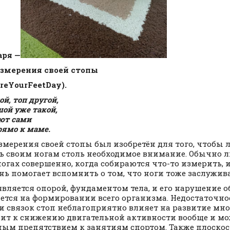
аря —
змерения своей стопы
reYourFeetDay).
ой, топ другой,
шой уже такой,
ют сами
рямо к маме.
змерения своей стопы был изобретён для того, чтобы
ь своим ногам столь необходимое внимание. Обычно 
ногах совершенно, когда собираются что-то измерить, 
ень помогает вспомнить о том, что ноги тоже заслужи
является опорой, фундаментом тела, и его нарушение о
ется на формировании всего организма. Недостаточно
 связок стоп неблагоприятно влияет на развитие мн
ит к снижению двигательной активности вообще и мо
ным препятствием к занятиям спортом. Также плоскос