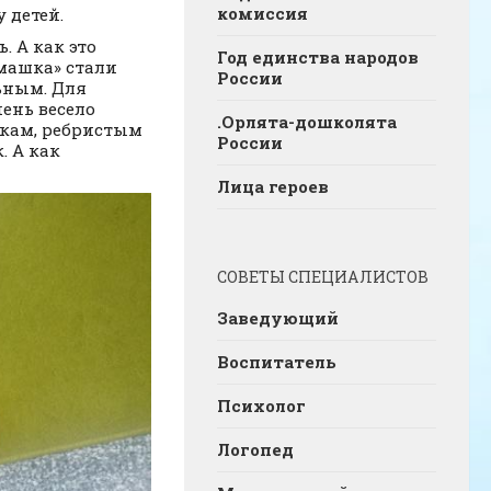
комиссия
 детей.
. А как это
Год единства народов
омашка» стали
России
льным. Для
ень весело
.Орлята-дошколята
жкам, ребристым
России
. А как
Лица героев
СОВЕТЫ СПЕЦИАЛИСТОВ
Заведующий
Воспитатель
Психолог
Логопед