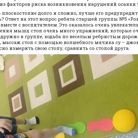
из факторов риска возникновения нарушений осанки у
 плоскостопие долго и сложно, лучше его предупредить
ь? Ответ на этот вопрос ребята старшей группы №5 «Р
 вместе с воспитателем. Это оказалось очень увлекате
ения мышц стоп очень много упражнений, которые оч
 дружно в группе, ходьба по веселым ребристым доро
, массаж стоп с помощью волшебного мячика су – джок
сно измерить свою стопу, сравнить со стопой друга.