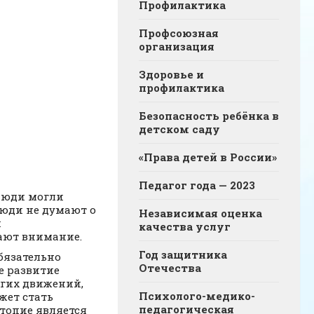
Профилактика
Профсоюзная
организация
Здоровье и
профилактика
Безопасность ребёнка в
детском саду
«Права детей в России»
Педагог года — 2023
 люди могли
люди не думают о
Независимая оценка
и
качества услуг
вают внимание.
Год защитника
бязательно
Отечества
е развитие
огих движений,
Психолого-медико-
жет стать
педагогическая
топие является