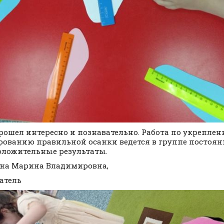
рошел интересно и познавательно. Работа по укрепле
ованию правильной осанки ведется в группе постоянн
оложительные результаты.
на Марина Владимировна,
атель