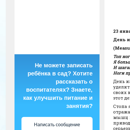
23 янв
День и
(Measu
Топ ног
Я боль
Не можете записать
И шага
Ноги п
ребёнка в сад? Хотите
День и
рассказать о
уделит
воспитателях? Знаете,
своих 
как улучшить питание и
этот д
занятия?
Стопа 
отража
мышц и
привод
Написать сообщение
серьез