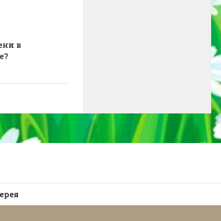
ени в
е?
ерея