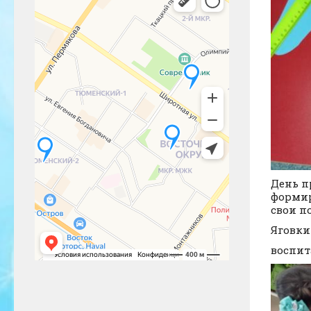
День п
формир
свои п
Яговки
воспит