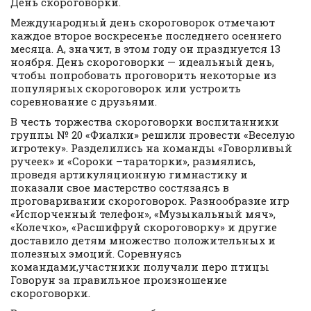
День скороговорки.
Международный день скороговорок отмечают
каждое второе воскресенье последнего осеннего
месяца. А, значит, в этом году он празднуется 13
ноября. День скороговорки — идеальный день,
чтобы попробовать проговорить некоторые из
популярных скороговорок или устроить
соревнование с друзьями.
В честь торжества скороговорки воспитанники
группы № 20 «Фиалки» решили провести «Веселую
игротеку». Разделились на команды «Говорливый
ручеек» и «Сороки –тараторки», размялись,
проведя артикуляционную гимнастику и
показали свое мастерство состязаясь в
проговаривании скороговорок. Разнообразие игр
«Испорченный телефон», «Музыкальный мяч»,
«Колечко», «Расшифруй скороговорку» и другие
доставило детям множество положительных и
полезных эмоций. Соревнуясь
командами,участники получали перо птицы
Говорун за правильное произношение
скороговорки.