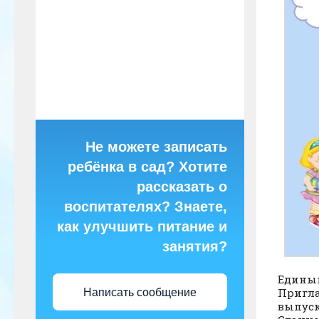
Не можете записать
ребёнка в сад? Хотите
рассказать о
воспитателях? Знаете,
как улучшить питание и
занятия?
Едины
Пригла
Написать сообщение
выпуск