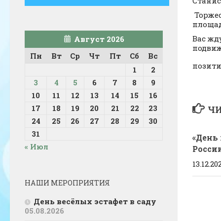
Станис
Торжес
площад
Вас жд
Август 2026
подвиж
Пн
Вт
Ср
Чт
Пт
Сб
Вс
позити
1
2
3
4
5
6
7
8
9
10
11
12
13
14
15
16
17
18
19
20
21
22
23
ЧИ
24
25
26
27
28
29
30
31
«День
« Июл
Росси
13.12.20
НАШИ МЕРОПРИЯТИЯ
День весёлых эстафет в саду
05.08.2026