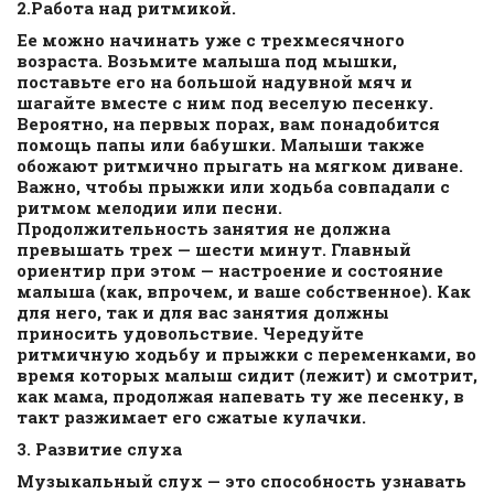
2.Работа
над
ритмикой.
Ее можно начинать уже с трехмесячного
возраста. Возьмите малыша под мышки,
поставьте его на большой надувной мяч и
шагайте вместе с ним под веселую песенку.
Вероятно, на первых порах, вам понадобится
помощь папы или бабушки. Малыши также
обожают ритмично прыгать на мягком диване.
Важно, чтобы прыжки или ходьба совпадали с
ритмом мелодии или песни.
Продолжительность занятия не должна
превышать трех — шести минут. Главный
ориентир при этом — настроение и состояние
малыша (как, впрочем, и ваше собственное). Как
для него, так и для вас занятия должны
приносить удовольствие. Чередуйте
ритмичную ходьбу и прыжки с переменками, во
время которых малыш сидит (лежит) и смотрит,
как мама, продолжая напевать ту же песенку, в
такт разжимает его сжатые кулачки.
3.
Развитие
слуха
Музыкальный слух — это способность узнавать