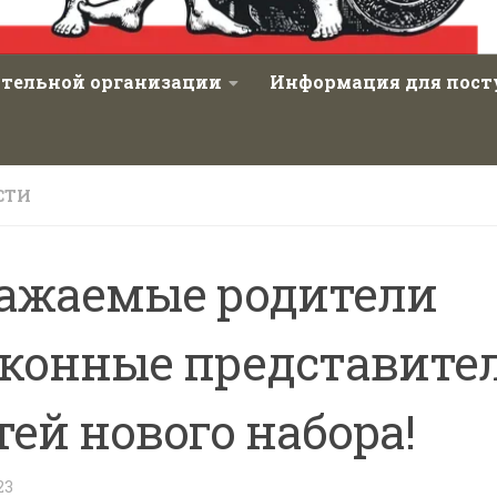
ательной организации
Информация для пос
СТИ
ажаемые родители
аконные представите
тей нового набора!
23