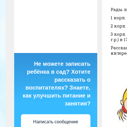
Рады п
1 корп.
2 корп.
3 корп.
г.р.) в 
Расска
интере
Не можете записать
ребёнка в сад? Хотите
рассказать о
воспитателях? Знаете,
как улучшить питание и
занятия?
Написать сообщение