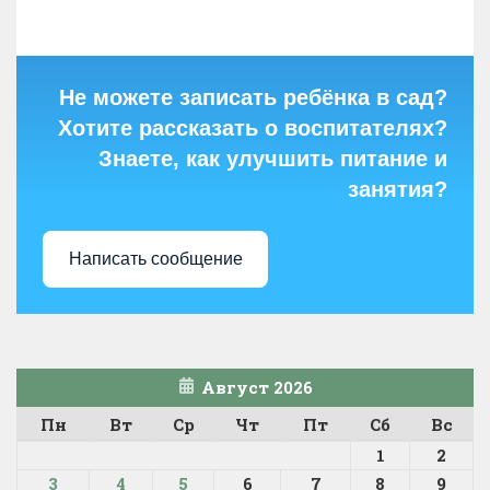
Не можете записать ребёнка в сад?
Хотите рассказать о воспитателях?
Знаете, как улучшить питание и
занятия?
Написать сообщение
Август 2026
Пн
Вт
Ср
Чт
Пт
Сб
Вс
1
2
3
4
5
6
7
8
9