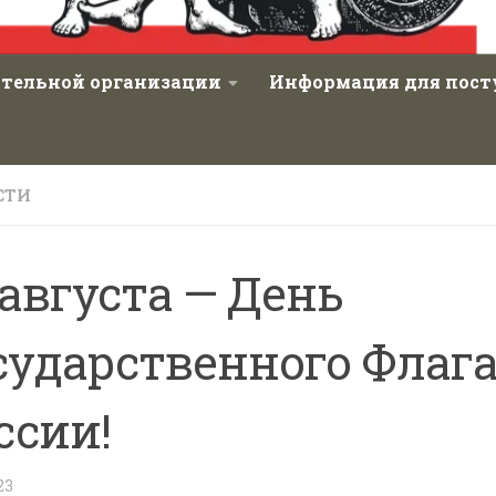
ательной организации
Информация для пос
СТИ
 августа — День
сударственного Флаг
ссии!
23