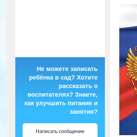
Не можете записать
ребёнка в сад? Хотите
рассказать о
воспитателях? Знаете,
как улучшить питание и
занятия?
Написать сообщение