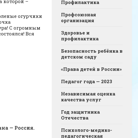
а которой –
Профилактика
Профсоюзная
соленые огурчики
организация
очка
 ура! С огромным
Здоровье и
остоялся! Вся
профилактика
Безопасность ребёнка в
детском саду
«Права детей в России»
Педагог года — 2023
Независимая оценка
качества услуг
Год защитника
Отечества
на — Россия.
Психолого-медико-
педагогическая