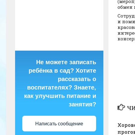
(мероп
обм
Сотруд
и поми
красов
интере
консер
Вос
Не можете записать
ребёнка в сад? Хотите
рассказать о
воспитателях? Знаете,
как улучшить питание и
занятия?
ЧИ
Написать сообщение
Хоров
прого