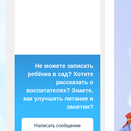
Не можете записать
ребёнка в сад? Хотите
рассказать о
воспитателях? Знаете,
как улучшить питание и
занятия?
Написать сообщение