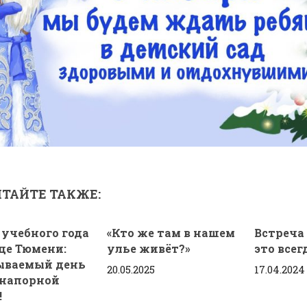
ТАЙТЕ ТАКЖЕ:
 учебного года
«Кто же там в нашем
Встреча
дце Тюмени:
улье живёт?»
это всег
ываемый день
20.05.2025
17.04.2024
онапорной
!