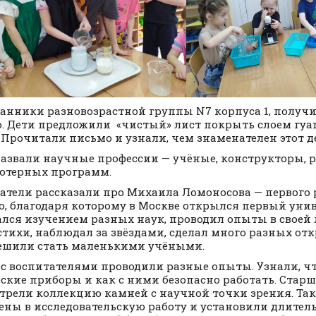
анники разновозрастной группы N7 корпуса 1, получ
. Дети предложили «чистый» лист покрыть слоем гуа
… Прочитали письмо и узнали, чем знаменателен этот д
азвали научные профессии — учёные, конструкторы, 
ютерных программ.
атели рассказали про Михаила Ломоносова — первого 
о, благодаря которому в Москве открылся первый унив
лся изучением разных наук, проводил опыты в своей 
стихи, наблюдал за звёздами, сделал много разных от
ешили стать маленькими учёными.
 с воспитателями проводили разные опыты. Узнали, чт
ские приборы и как с ними безопасно работать. Старш
трели коллекцию камней с научной точки зрения. Та
ены в исследовательскую работу и установили длител