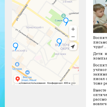
Воспит
письмо
чудо! 
Дети н
компь
Воспит
учёног
занима
писал 
тоже р
Вместе
оптиче
рассмо
вовлеч