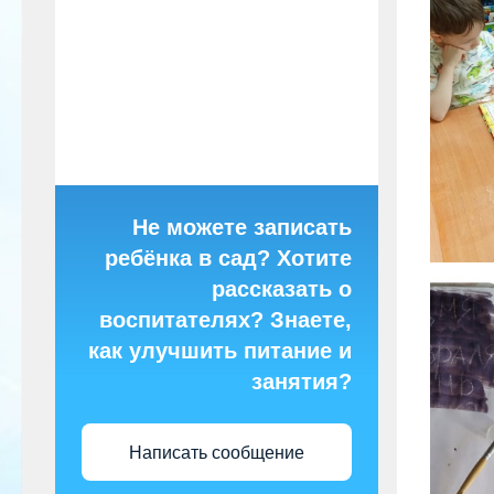
Не можете записать
ребёнка в сад? Хотите
рассказать о
воспитателях? Знаете,
как улучшить питание и
занятия?
Написать сообщение