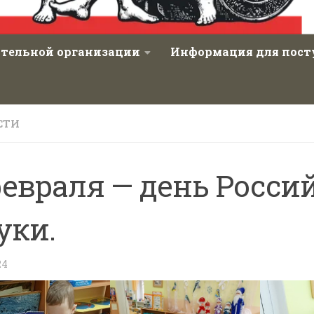
ательной организации
Информация для пос
СТИ
февраля — день Росси
уки.
24