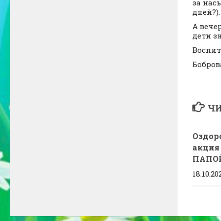
за нас
дней?)
А вече
дети зн
Воспит
Бобров
ЧИ
Оздор
акция
ПАПОЙ
18.10.20