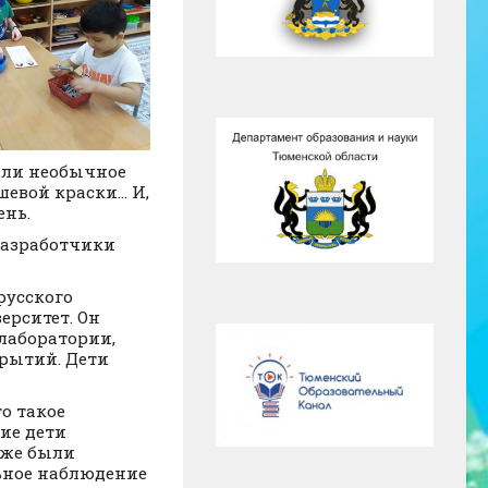
или необычное
шевой краски… И,
ень.
разработчики
русского
ерситет. Он
лаборатории,
крытий. Дети
о такое
ие дети
кже были
ьное наблюдение