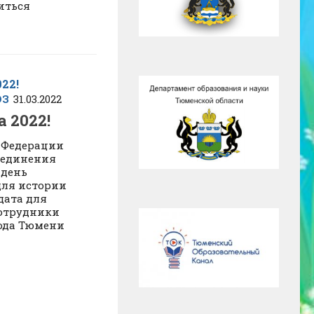
иться
ЮЗ
31.03.2022
 2022!
й Федерации
оединения
 день
для истории
дата для
Сотрудники
ода Тюмени