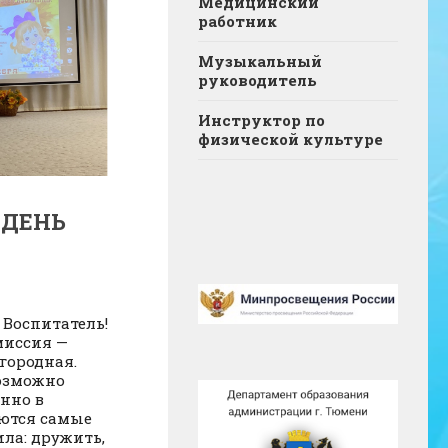
Медицинский
работник
Музыкальный
руководитель
Инструктор по
физической культуре
 ДЕНЬ
 Воспитатель!
миссия —
городная.
возможно
енно в
ются самые
ла: дружить,