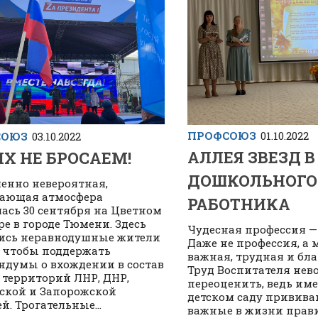
ПРОФСОЮЗ
01.10.2022
СОЮЗ
03.10.2022
АЛЛЕЯ ЗВЕЗД В
Х НЕ БРОСАЕМ!
ДОШКОЛЬНОГО
енно невероятная,
ающая атмосфера
РАБОТНИКА
ась 30 сентября на Цветном
ре в городе Тюмени. Здесь
Чудесная профессия —
ись неравнодушные жители
Даже не профессия, а 
, чтобы поддержать
важная, трудная и бла
ндумы о вхождении в состав
Труд Воспитателя не
 территорий ЛНР, ДНР,
переоценить, ведь им
ской и Запорожской
детском саду привива
й. Трогательные...
важные в жизни прави