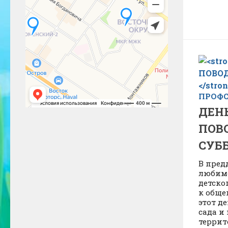
ПРОФ
ДЕН
ПОВ
СУБ
В пред
любимо
детско
к обще
этот д
сада и
террит