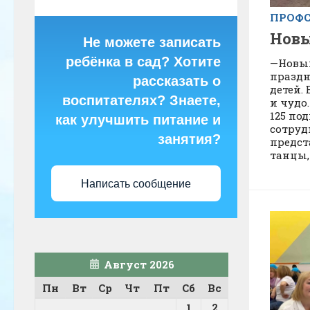
ПРОФ
Новы
Не можете записать
ребёнка в сад? Хотите
—Новый
праздн
рассказать о
детей. 
воспитателях? Знаете,
и чудо
125 по
как улучшить питание и
сотруд
занятия?
предст
танцы,п
Написать сообщение
Август 2026
Пн
Вт
Ср
Чт
Пт
Сб
Вс
1
2