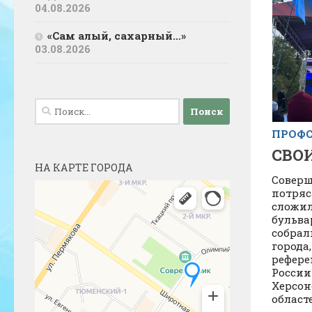
04.08.2026
«Сам алый, сахарный…»
03.08.2026
Найти:
ПРОФ
СВОИ
НА КАРТЕ ГОРОДА
Соверш
потряс
сложил
бульва
собрал
города
рефере
России
Херсон
областе