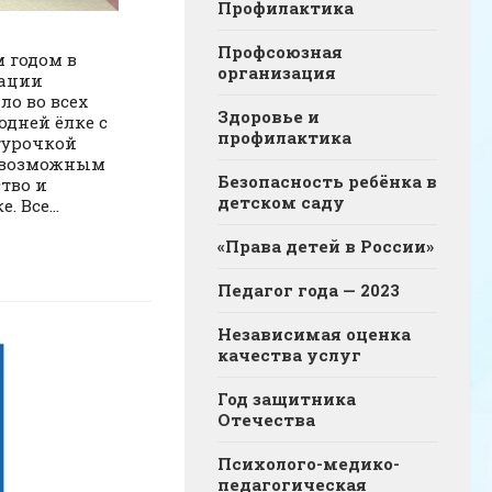
Профилактика
Профсоюзная
 годом в
организация
зации
ло во всех
Здоровье и
одней ёлке с
профилактика
гурочкой
 возможным
Безопасность ребёнка в
ство и
детском саду
 Все...
«Права детей в России»
Педагог года — 2023
Независимая оценка
качества услуг
Год защитника
Отечества
Психолого-медико-
педагогическая