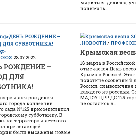
мириться, делится, уч
понимать...
.НОВОСТИ
/
ПРОФСО
Крымская весна
СОЮЗ
28.07.2022
18 марта в Российско
Ь РОЖДЕНИЕ –
отмечается День восс
Крыма с Россией. Этот
ОД ДЛЯ
поистине особенный 
БОТНИКА!
России, символичная 
каждого из россиян. 
дверии дня рождения
МАДОУ ЦРР ДС 125 гор
го города коллектив
не остались в...
го сада №125 присоединился
городскому субботнику. В
ень на территории детского
 на прилегающей
ории были высажены новые