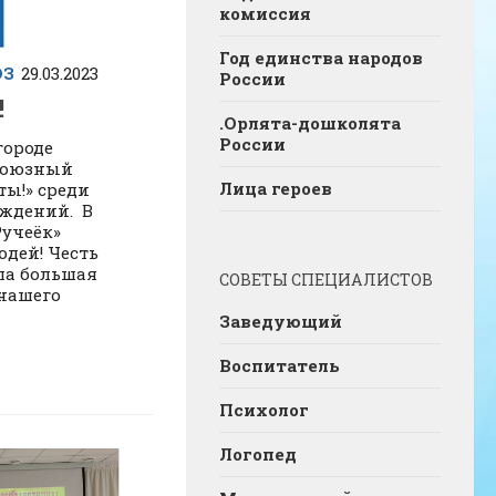
комиссия
Год единства народов
ЮЗ
29.03.2023
России
!
.Орлята-дошколята
России
городе
союзный
Лица героев
ты!» среди
еждений. В
Ручеёк»
дей! Честь
ла большая
СОВЕТЫ СПЕЦИАЛИСТОВ
 нашего
Заведующий
Воспитатель
Психолог
Логопед