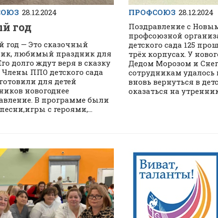
СОЮЗ
28.12.2024
ПРОФСОЮЗ
28.12.2024
й год
Поздравление с Новым
профсоюзной органи
 год — Это сказочный
детского сада 125 прош
ик, любимый праздник для
трёх корпусах. У новог
Его долго ждут веря в сказку
Дедом Морозом и Сне
. Члены ППО детского сада
сотрудникам удалось
дготовили для детей
вновь вернуться в дет
ников новогоднее
оказаться на утреннике.
авление. В программе были
есни,игры с героями,...