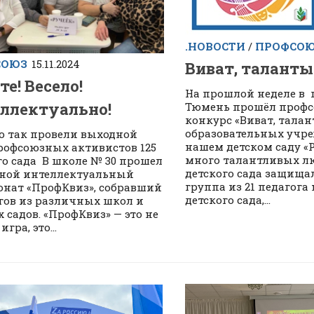
.НОВОСТИ
/
ПРОФСО
СОЮЗ
15.11.2024
Виват, таланты
те! Весело!
На прошлой неделе в 
ллектуально!
Тюмень прошёл проф
конкурс «Виват, талан
образовательных учр
 так провели выходной
нашем детском саду «
рофсоюзных активистов 125
много талантливых лю
го сада В школе № 30 прошел
детского сада защища
ной интеллектуальный
группа из 21 педагога
нат «ПрофКвиз», собравший
детского сада,...
гов из различных школ и
х садов. «ПрофКвиз» — это не
игра, это...