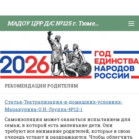
Skip to content
МАДОУ ЦРР Д/С №125 г. Тюмени
РЕКОМЕНДАЦИИ РОДИТЕЛЯМ
Статья-Театрализация-в-домашних-условиях-
Маракулина-О.Н.-Группа-№12-1
Самоизоляция может оказаться испытанием для
семьи, в которой есть маленькие дети. Они
требуют все внимание родителей, которые в свою
очередь устают и раздражаются. Чтобы облегчить