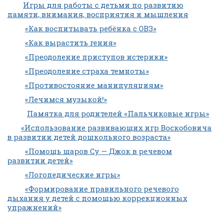
Игры для работы с детьми по развитию
памяти, внимания, восприятия и мышления
«Как воспитывать ребёнка с ОВЗ»
«Как вырастить гения»
«Преодоление приступов истерики»
«Преодоление страха темноты»
«Противостояние манипуляциям»
«Лечимся музыкой!»
Памятка для родителей «Пальчиковые игры»
«Использование развивающих игр Воскобовича
в развитии детей дошкольного возраста»
«Помощь шаров Су — Джок в речевом
развитии детей»
«Логопедические игры»
«Формирование правильного речевого
дыхания у детей с помощью коррекционных
упражнений»