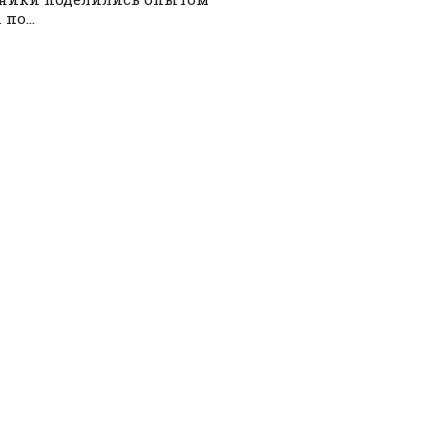
по...