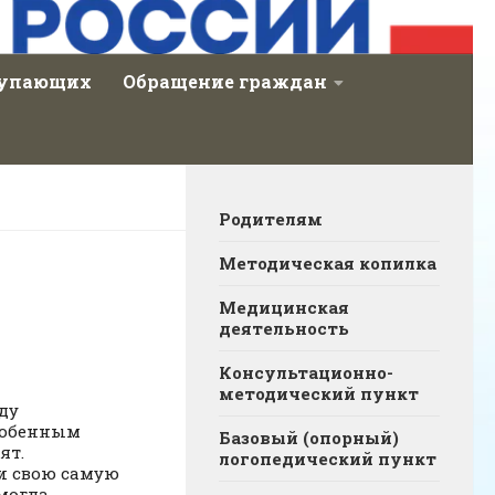
тупающих
Обращение граждан
Родителям
Методическая копилка
Медицинская
деятельность
Консультационно-
методический пункт
аду
собенным
Базовый (опорный)
ят.
логопедический пункт
и свою самую
могла