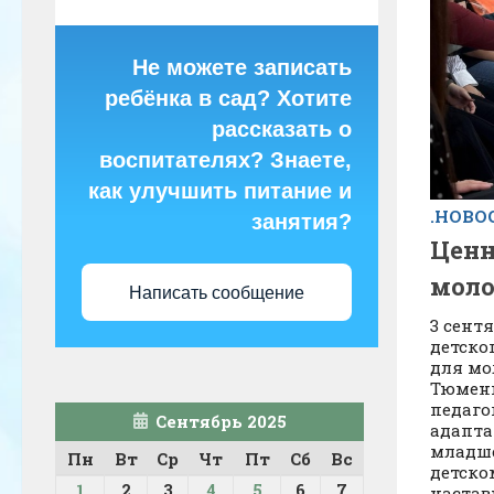
Не можете записать
ребёнка в сад? Хотите
рассказать о
воспитателях? Знаете,
как улучшить питание и
.НОВО
занятия?
Ценн
моло
Написать сообщение
3 сент
детско
для мо
Тюмени
педаго
Сентябрь 2025
адапта
младше
Пн
Вт
Ср
Чт
Пт
Сб
Вс
детско
1
2
3
4
5
6
7
настав