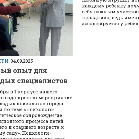
каждому ребенку почу
себя важным участни
праздника, ведь имен
ассоциируется у ребенка
СТИ
04.09.2025
ый опыт для
дых специалистов
ября в 1 корпусе нашего
го сада прошло мероприятие
лодых психологов города
 по теме «Психолого-
гическое сопровождение
ционного процесса детей
го и старшего возраста к
му саду». Психологи-
ники поделились опытом