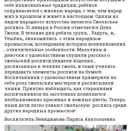
себе национальные традиции, ребёнок
соприкасается с жизнью народа, с тем, чем народ
жил в прошлом и живёт в настоящем. Одним из
видов народного искусства является Гжельская
роспись. 31 января в России отмечается День
Гжели. В течение дня ребята групп, , Радуга,, и,,
Улыбка,, знакомились с этим народным
промыслом, исследовали историю возникновения
, отличительные особенности. Мальчики и
девочки с удовольствием слушали рассказ о
гжельский росписи,увидели изделия ,
расписанные в технике гжель, и сами учились
передавать элементы росписи на бумаге.
Воспитанники с удовольствием примерили на
себя роль гжельских мастеров и расписывали
чашки. Приятно наблюдать, как стараниями
воспитанников на заготовках появляются
необыкновенно красивые и нежные цветы. Теперь
наши дети легко узнают гжельскую роспись среди
других народных промыслов!
Воспитатель Невидимова Лариса Анатольевна