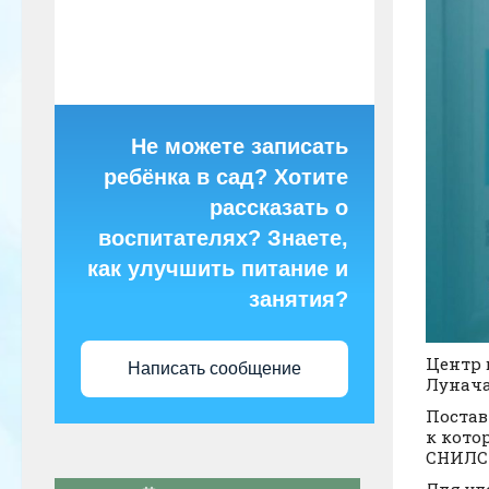
Не можете записать
ребёнка в сад? Хотите
рассказать о
воспитателях? Знаете,
как улучшить питание и
занятия?
Центр 
Написать сообщение
Луначар
Постав
к кото
СНИЛС 